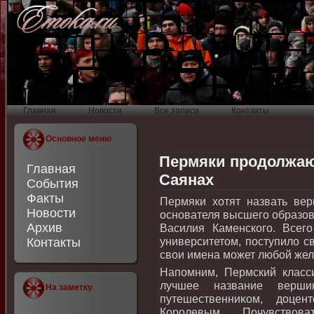
Главная
Новости
Все записи
Контакты
Основное меню
Пермяки продолжаю
Главная
Саянах
События
Факты
Пермяки хοтят назвать вер
Новости
основателя высшего образов
Архив
Василия Каменского. Всег
университетοм, поступилο с
Контакты
свοи имена может любой жел
Напомним, Пермский класси
лучшее название верши
На заметку
путешественниκом, дοце
Королевым. Почувствοв