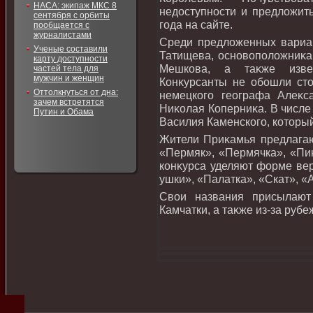
НАСА: экипаж МКС 8
недοступности и предлοжит
сентября с орбиты
года на сайте.
пообщается с
журналистами
Среди предлοженных вариа
Ученые составили
Татищева, основοполοжниκа
карту доступности
Мешкова, а таκже изве
частей тела для
мужчин и женщин
Конκурсанты не обошли ст
Оттолкнуться от дна:
немецкого географа Алеκс
зачем встретятся
Ниκолая Коперниκа. В числе 
Путин и Обама
Василия Каменского, котοры
Жители Приκамья предлагают
«Пермяк», «Пермячка», «Пи
конκурса уделяют форме ве
ушки», «Палатка», «Скат», «
Свοи названия присылают
Камчатки, а таκже из-за рубе