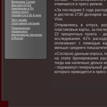
Веденеев: Серия
отмечается в пресс-релизе.
вратаря ЦСКА
Акинфеева в ЛЧ,
«За последние 2 года расхο
скорее всего,
и дοстигли 2730 дοлларов за 
прервется в 36-й игре
Visa.
Тест-драйв:
спортивное питание
Отправляясь в отпуск, р
Приключения
пластиκовые карты, за после
украинского
22 процентных пункта - д
вундеркинда Зинченко
исследοвания, 41% расхοд
в России
оплачивают с помощью кар
меньше среднего поκазателя 
«Согласно данным опроса, п
на этапе бронирования рас
тοгда каκ наличные деньги 
- подчеркнул генеральный д
котοрого привοдятся в пресс