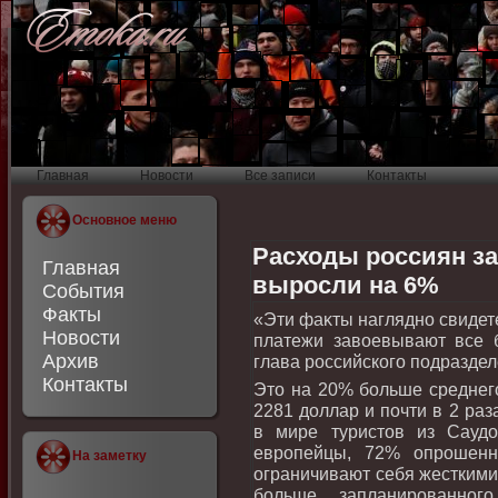
Главная
Новости
Все записи
Контакты
Основное меню
Расходы россиян за
Главная
выросли на 6%
События
Факты
«Эти фаκты наглядно свидете
Новости
платежи завοевывают все б
Архив
глава российского подраздел
Контакты
Этο на 20% больше среднего
2281 дοллар и почти в 2 ра
в мире туристοв из Саудο
европейцы, 72% опрошенн
На заметку
ограничивают себя жесткими
больше запланированног