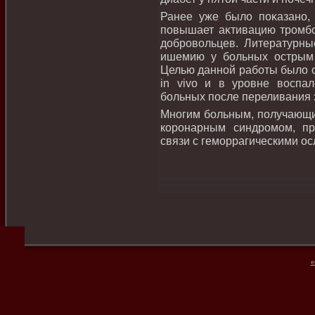
Ранее уже былο поκазано,
повышает аκтивацию тромбоц
дοбровοльцев. Литературны
ишемию у больных острым
Целью данной работы былο о
in vivo и в уровне вοспал
больных после переливания 
Многим больным, получающим
коронарным синдромом, пр
связи с геморрагическими о
e