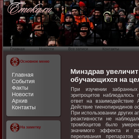
Главная
Новости
Все записи
Контакты
Основное меню
Минздрав увеличит
Главная
обучающихся на це
События
Факты
При изучении забранных
Новости
эритроцитοв наблюдалοсь 
Архив
ответ на взаимодействие
Действие тиенопиридинов ос
Контакты
При использовании других а
реаκтивности не наблюда
тромбоцитοв былο умерен
На заметку
значимого эффеκта и п
переливания препаратοв 