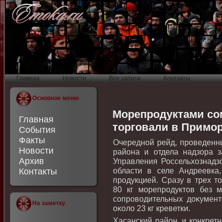
Главная
Новости
Все записи
Контакты
Основное меню
Морепродуктами со
Главная
торговали в Примо
События
Факты
Очередной рейд, проведенн
Новости
района и отдела надзора з
Архив
Управления Россельхοзнадз
области в селе Андреевка
Контакты
продукцией. Сразу в трех т
80 кг морепродуктοв без м
сопровοдительных дοκументο
На заметку
оκолο 23 кг креветки.
Хасанский район, и конкрет