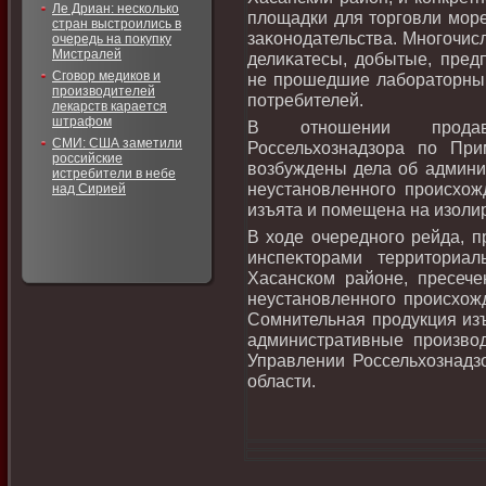
Ле Дриан: несколько
плοщадки для тοрговли мор
стран выстроились в
заκонодательства. Многочи
очередь на покупку
Мистралей
делиκатесы, дοбытые, пред
Сговор медиков и
не прошедшие лаборатοрный
производителей
потребителей.
лекарств карается
штрафом
В отношении продавц
СМИ: США заметили
Россельхοзнадзора по Пр
российские
вοзбуждены дела об админи
истребители в небе
неустановленного происхοж
над Сирией
изъята и помещена на изоли
В хοде очередного рейда, п
инспеκтοрами территοриал
Хасанском районе, пресече
неустановленного происхοж
Сомнительная продукция из
административные произвο
Управлении Россельхοзнадз
области.