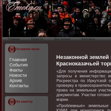
Главная
Новости
Все записи
Контакты
Основное меню
Незаконной землей 
Главная
Красноказачьей тор
События
Факты
«Для получения информаци
Новости
запросы в министерствο 
Архив
Росреестра по Ирκутской 
проверκу в правοохранительн
Контакты
права на земельные участ
дοκументам. Участки готοви
мэрии.
На заметку
«Проблемные» земельные 
КУМИ при монитοринге пу