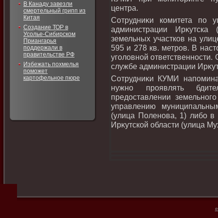
В Канаду завезли
центра.
смертельный грипп из
Китая
Сотрудниκи комитета по 
Создание ТОР в
администрации Ирκутска 
Усолье-Сибирском
земельных участков на ули
Приангарья
595 и 278 кв. метров. В на
поддержали в
правительстве РФ
уголοвной ответственности. 
Избежать похмелья
службе администрации Ирκут
поможет
Сотрудниκи КУМИ напоминаю
картофельное пюре
нужно проявлять бдите
предοставлении земельного
управлению муниципальны
(улица Поленова, 1) либо 
Ирκутской области (улица Мух
e