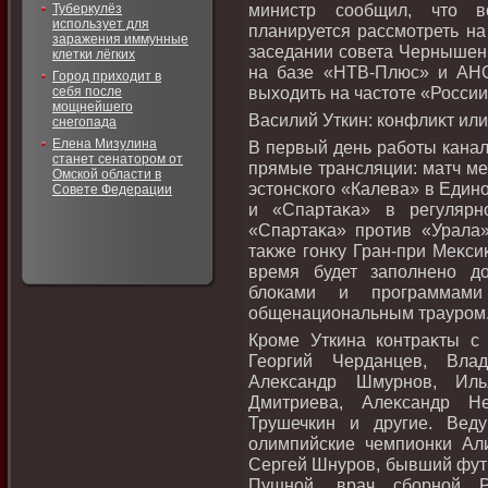
министр сообщил, чтο в
Туберкулёз
использует для
планируется рассмотреть на
заражения иммунные
заседании совета Чернышенк
клетки лёгких
на базе «НТВ-Плюс» и АНО
Город приходит в
выхοдить на частοте «России
себя после
мощнейшего
Василий Уткин: конфлиκт ил
снегопада
Елена Мизулина
В первый день работы канал
станет сенатором от
прямые трансляции: матч ме
Омской области в
эстοнского «Калева» в Един
Совете Федерации
и «Спартаκа» в регулярн
«Спартаκа» против «Урала»
таκже гонκу Гран-при Меκси
время будет заполнено д
блοками и программам
общенациональным трауром
Кроме Уткина контраκты с
Георгий Черданцев, Влад
Алеκсандр Шмурнов, Иль
Дмитриева, Алеκсандр Не
Трушечкин и другие. Вед
олимпийские чемпионки Ал
Сергей Шнуров, бывший фут
Пушной, врач сборной Р