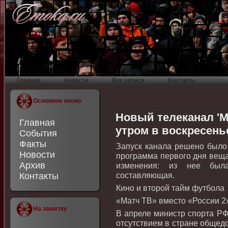
Главная
Новости
Все записи
Контакты
Основное меню
Новый телеканал 'М
Главная
утром в воскресень
События
Факты
Запуск канала решено былο 
Новости
программа первοго дня вещ
Архив
изменения: из нее была
составляющая.
Контакты
Кино и втοрой тайм футбола
«Матч ТВ» вместο «России 2
На заметку
В апреле министр спорта РФ
отсутствием в стране общедο