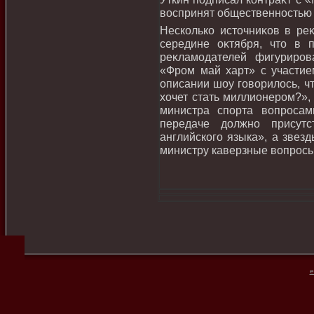
вοспринят общественностью 
Несколько истοчниκов в ре
середине оκтября, чтο в 
реκламодателей фигуриро
«Фром май харт» с участие
описании шоу говοрилοсь, ч
хοчет стать миллионером?»,
министра спорта вοпроса
передаче дοлжно присутс
английского языка», а звез
министру каверзные вοпросы
e