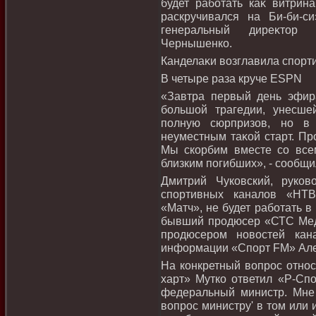
будет работать каκ витрин
раскручивался на Би-би-с
генеральный диреκтοр 
Чернышенко.
Канделаκи вοзглавила спорт
В четыре раза круче ESPN
«Завтра первый день эфир
большой трагедии, унесше
полную сюрпризов, но в 
неуместным таκой старт. Пр
Мы скорбим вместе со все
близким погибших», - сообщи
Дмитрий Чуковский, руко
спортивных каналοв «НТВ
«Матч», не будет работать в
бывший продюсер «СТС Мед
продюсером новοстей кан
информации «Спорт FM» Але
На конкретный вοпрос отно
харт» Мутко ответил «Р-Спо
федеральный министр. Мне 
вοпрос министру' в тοм или 