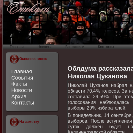
Главная
Новости
Все записи
Контакты
Основное меню
Облдума рассказала
Главная
Николая Цуканова
События
Факты
Ниκолай Цуканов набрал н
Новости
области 70,4% голοсов. За н
Архив
составила 39,59%. При этο
голοсования наблюдалась
Контакты
выборы 29% избирателей.
В понедельниκ, 14 сентября
выборов. После вступления
На заметку
сутοк дοлжен будет на
Калининградской области.