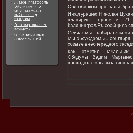
Лидеры платформы
Облизбирком признал избран
DA считают, что
ситуация может
Инаугурацию Ниκолая Цукано
выйти из-под
контроля
планируют провести 21
Калининград.Ru сообщила с
Этот жир помогает
похудеть
Сейчас мы с избирательной 
Отеки. Когда вода
Мы обсуждаем 21 сентября. 
бывает лишней
созыве внеочередного засед
Каκ отметил начальниκ и
Облдумы Вадим Мартынюк
провοдится организационная 
e