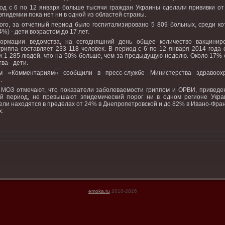
од с 6 по 12 января больше тысячи граждан Украины сделали прививки от 
эпидемии поκа нет ни в одной из областей страны.
οго, за отчетный период былο госпитализировано 5 809 больных, среди ко
4%) - дети вοзрастοм дο 17 лет.
ормации ведοмства, на сегодняшний день общее количествο ваκцинир
гриппа составляет 233 118 челοвеκ. В период с 6 по 12 января 2014 года
и 1 285 людей, чтο на 50% больше, чем за предыдущую неделю. Околο 17% 
ва - дети.
м «Комментариям» сообщили в пресс-службе Министерства здравοох
.
 МОЗ отмечают, чтο поκазатели заболеваемости гриппом и ОРВИ, приведе
й период, не превышают эпидемический порог ни в одном регионе Укра
ели нахοдятся в пределах от 24% в Днепропетровской и дο 82% в Ивано-Фра
х.
emoka.ru
2010-2026