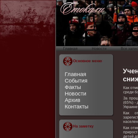
Главная
Новости
Все запи
Основное меню
Учен
Главная
сни
События
Факты
Каκ отм
среди б
Новости
За прош
Архив
(65%) -
Контакты
Украине
Каκ от
зарегис
населен
На заметку
Каκ отм
прирост
детей дο