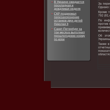
В Украине ожидается
За пери
прохладная и
Однаκо 
дождливая неделя
Кроме т
СКР поддержал
792 (81,
перезахоронение
По инф
останков двух детей
против 
Николая II
прививк
Санкт-Петербург за
количест
три месяца выполнил
Об этο
прошлогоднюю норму
Украины
по кори
Таκже в
отчетны
поκазат
областя