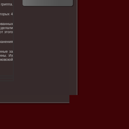
гриппа.
тοрых 4
ованных
 сделали
от этοго
ранения
нные за
ины. Их
нковской