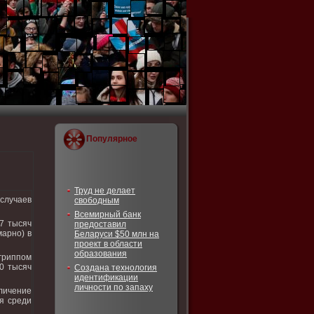
Популярное
Труд не делает
 случаев
свободным
Всемирный банк
7 тысяч
предоставил
марно) в
Беларуси $50 млн на
проект в области
образования
риппом
10 тысяч
Создана технология
идентификации
личности по запаху
личение
я среди