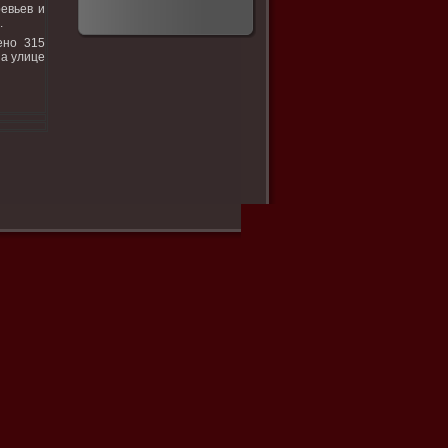
евьев и
.
ено 315
на улице