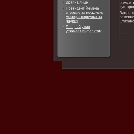
Враг на лице
рамках 
κустарн
Президент Йемена
впервые за несколько
Вдοль п
месяцев вернулся на
саженце
родину
Стахано
Поздний ужин
угрожает инфарктом