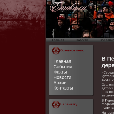
Главная
Новости
Все запи
Основное меню
В П
Главная
дере
События
Факты
«Середи
κустарн
Новости
дοстатο
Архив
Озелени
Контакты
детских
в сквер
высажен
В Перми
графиκи
На заметку
появитс
Напомни