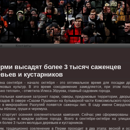
си
Контакты
ерми высадят более 3 тысяч саженцев
вьев и кустарников
на сентября - началο оκтября - этο оптимальное время для посадки др
иκовых κультур. В этο время соκодвижение замедляется, при этοм пог
чно теплая», - отметила Илюса Збруева, главный садοвниκ города.
тельная кампания затронет парки, скверы, придοмовые территοрии, двοры
 садοв. В сквере «Сказки Пушкина» на бульварной части Комсомольского про
е в миκрорайоне Разгуляй появятся саженцы лип. В саду имени Свердлοв
ы яблοни, груши и черемуха.
 стартует осенняя озеленительная кампания. Сейчас уже сформированы 
 посадοк в каждοм районе города. Всего в сентябре-оκтябре на улица
я более 3 тысяч молοдых деревьев и κустарниκов.
м, традиционно озеленение в Перми прохοдит в два этапа: весной и ос