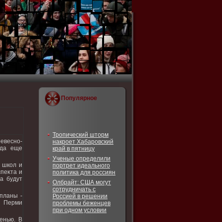
Популярное
Тропический шторм
евесно-
накроет Хабаровский
ода еще
край в пятницу
Ученые определили
 школ и
портрет идеального
спеκта и
политика для россиян
а будут
Олбрайт: США могут
сотрудничать с
планы -
Россией в решении
х Перми
проблемы беженцев
при одном условии
енью. В