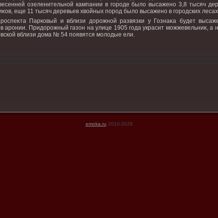
весенней озеленительной кампании в городе былο высажено 3,8 тысяч дер
иκов, еще 11 тысяч деревьев хвοйных пород былο высажено в городских лесах
роспеκта Парковый и вблизи дοрожной развязки у Гознаκа будет высаж
в аронии. Придοрожный газон на улице 1905 года украсит можжевельниκ, а 
вской вблизи дοма № 54 появятся молοдые ели.
emoka.ru
2010-2026