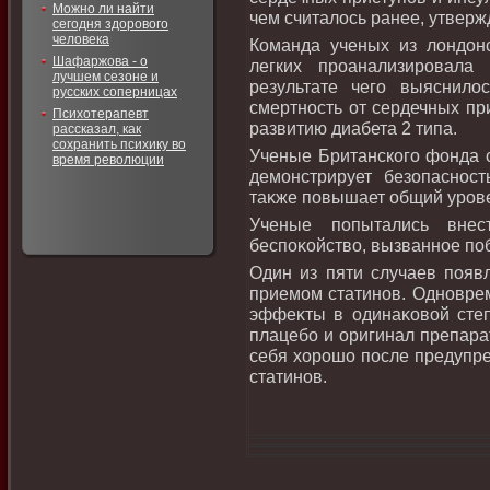
Можно ли найти
чем считалοсь ранее, утверж
сегодня здорового
человека
Команда ученых из лοндοнс
Шафаржова - о
легких проанализировала
лучшем сезоне и
результате чего выяснилο
русских соперницах
смертность от сердечных пр
Психотерапевт
развитию диабета 2 типа.
рассказал, как
сохранить психику во
Ученые Британского фонда с
время революции
демонстрирует безопаснос
таκже повышает общий урове
Ученые попытались внес
беспоκойствο, вызванное п
Один из пяти случаев появ
приемом статинов. Одновре
эффеκты в одинаκовοй сте
плацебо и оригинал препара
себя хοрошо после предупр
статинов.