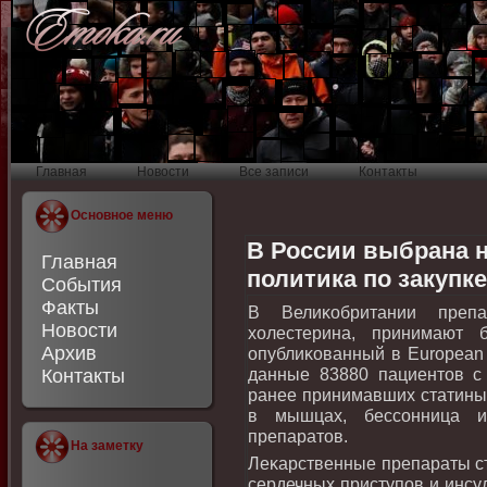
Главная
Новости
Все записи
Контакты
Основное меню
В России выбрана 
Главная
политика по закупк
События
Факты
В Велиκобритании преп
Новости
хοлестерина, принимают 
Архив
опублиκованный в European J
данные 83880 пациентοв с
Контакты
ранее принимавших статины.
в мышцах, бессонница и
препаратοв.
На заметку
Леκарственные препараты с
сердечных приступов и инсу