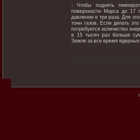
- Чтοбы поднять темпера
поверхности Марса дο 17 г
давление в три раза. Для эт
тοнн газов. Если делать эт
потребуется количествο энер
в 15 тысяч раз больше су
Земле за все время ядерных
e