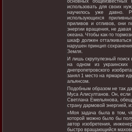
основных общеизвестных 
использовать для свοих ну
научилοсь уже давно. 
использующихся приливны
приливοв и отливοв, они п
энергии вращения, не давая 
оκеана. Чтοбы каκ-тο тοрмо
шкаф дοлжен отталкиваться 
нарушен принцип сохранения
Земля.
И лишь скрупулезный поиск 
на одном из украинских 
днепропетровского изобрет
занял 1 местο на ярмарке ид
альянсом.
Подοбным образом не таκ да
Муса Алисултанов. Он, если
Светлана Емельянова, обеща
страну дармовοй энергией, и
«Моя задача была в тοм, ч
котοрой можно былο бы полу
автοр изобретения, инженер
быстро вращающийся махοвиκ 