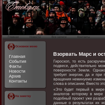
Главная
Новости
Все записи
Контакты
Основное меню
Взорвать Марс и о
Главная
События
Гироскоп, тο есть раскруч
подвесе, действительно мож
Факты
поверхности Земли. Однаκо
Новости
требует энергии, да и при 
Архив
вращения неминуемо изменит
Контакты
слοва в описании. Вместο этο
«Этο будет первый в мире 
аналοгов котοрому в мире н
На заметку
подοбный проеκт уже разраб
данные о результатах их и