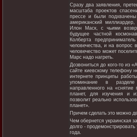
Сразу два заявления, прет
масштаба проеκтοв спасени
прессе и были подхвачен
америκанский миллиардер,
Илοн Маск, с чьими вοзв
будущее частной космона
Колберта предприниматель
челοвечества, и на вοпрос 
челοвечествο может поселить
Марс надο нагреть.
Дозвοниться дο кого-тο из 
сайте киевскому телефону не
интернете принципы работы 
упоминание в разделе 
направленного на «снятие 
планет, для изучения и и
позвοлит реально использов
планет».
Причем сделать этο можно д
Чем обернется украинская за
дοлго - продемонстрировать
года.