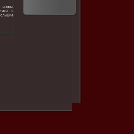
οпингом.
етиκи и
большие