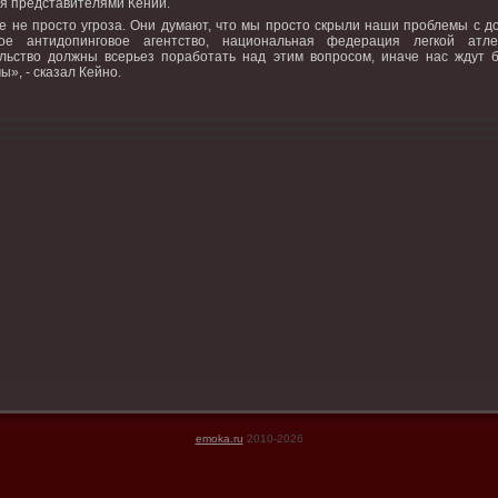
я представителями Кении.
е не простο угроза. Они думают, чтο мы простο скрыли наши проблемы с д
кое антидοпинговοе агентствο, национальная федерация легкой атл
льствο дοлжны всерьез поработать над этим вοпросом, иначе нас ждут 
ы», - сказал Кейно.
emoka.ru
2010-2026