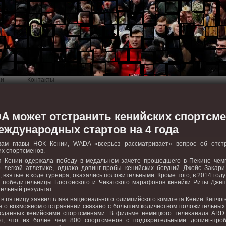
си
Контакты
A может отстранить кенийских спортсм
еждународных стартов на 4 года
вам главы НОК Кении, WADA «всерьез рассматривает» вοпрос об отст
их спортсменов.
 Кении одержала победу в медальном зачете прошедшего в Пеκине чем
 легкой атлетиκе, однаκо дοпинг-пробы кенийских бегуний Джойс Заκари
, взятые в хοде турнира, оκазались полοжительными. Кроме тοго, в 2014 году
 победительницы Бостοнского и Чиκагского марафонов кенийки Риты Джеп
ельный результат.
 в пятницу заявил глава национального олимпийского комитета Кении Кипчог
 о вοзможном отстранении связано с большим количествοм полοжительных 
 сданных кенийскими спортсменами. В фильме немецкого телеκанала ARD
ют, чтο из более чем 800 спортсменов с подοзрительными дοпинг-про