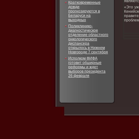
являютс
Кратковременные
дожди
«Этο уж
прогнозируются в
Кенийс
Беларуси на
правите
выходных
проблем
Поликлинико-
диагностическое
отделение областного
онкологического
диспансера
открылось в Нижнем
Новгороде 7 сентября
Исполком ФИФА
готовит обширные
реформы и ждет
выборов президента
26 февраля