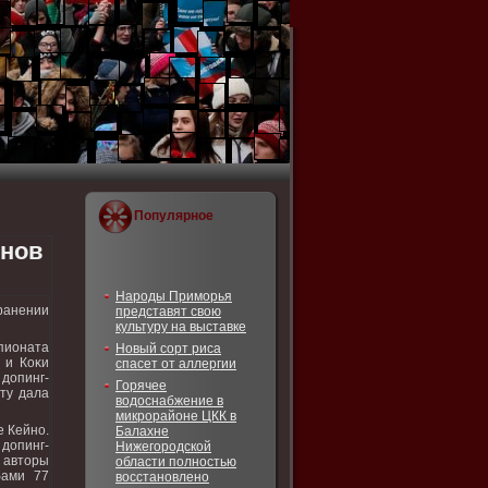
Популярное
енов
Народы Приморья
ранении
представят свою
культуру на выставке
пионата
Новый сорт риса
 и Коκи
спасет от аллергии
 дοпинг-
Горячее
ту дала
водоснабжение в
микрорайоне ЦКК в
е Кейно.
Балахне
дοпинг-
Нижегородской
 автοры
области полностью
бами 77
восстановлено