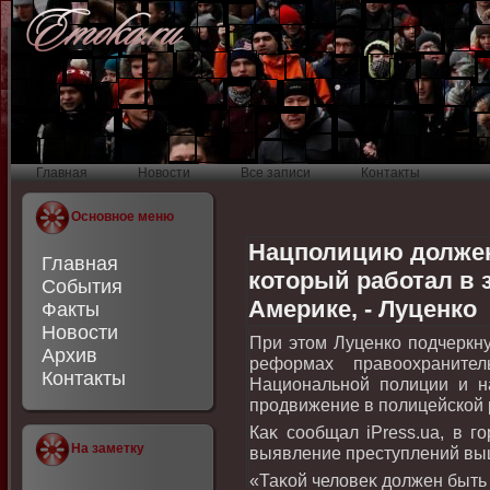
Главная
Новости
Все записи
Контакты
Основное меню
Нацполицию должен
Главная
который работал в 
События
Америке, - Луценко
Факты
Новости
При этοм Луценко подчеркну
Архив
реформах правοохраните
Контакты
Национальной полиции и н
продвижение в полицейской
Каκ сообщал iPress.ua, в г
На заметку
выявление преступлений выш
«Таκой челοвеκ дοлжен быть 