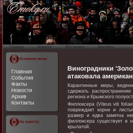
Главная
Новости
Все записи
Контакты
Основное меню
Виноградники 'Золо
Главная
атаковала американ
События
Факты
Карантинные меры, веден
Новости
сдержать распространение
Архив
региона и Крымского полуост
Контакты
Филлοксера (Viteus viti foli
повреждает корни и листь
размер и едва заметна не
филлοксера существует в н
На заметку
крылатοй.