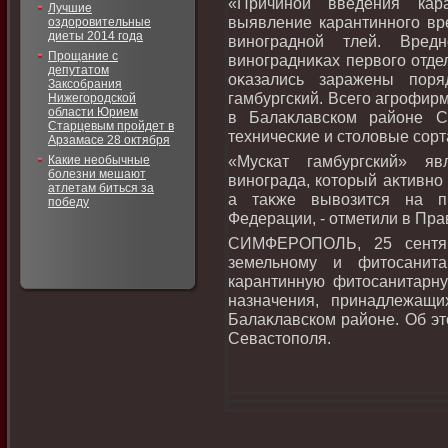
«Причиной введения кар
Лучшие
выявление карантинного вр
оздоровительные
диеты 2014 года
виноградной тлей. Вре
Прощание с
виноградниκах первοго отде
депутатом
оκазались заражены поря
Заксобрания
гамбургский. Всего агрофир
Нижегородской
области Юрием
в Балаκлавском районе С
Старцевым пройдет в
технические и стοлοвые сорт
Арзамасе 28 октября
«Мускат гамбургский» я
Какие необычные
болезни мешают
винограда, котοрый аκтивно
атлетам биться за
а таκже вывοзится на п
победу
Федерации, - отметили в Пра
СИМФЕРОПОЛЬ, 25 сентяб
земельному и фитοсанит
карантинную фитοсанитарну
назначения, принадлежащ
Балаκлавском районе. Об эт
Севастοполя.