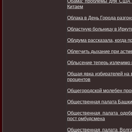
Обама: проблемы для США с
Китаем
Облака в День Города разгон
Областную больницу в Иркут
Облдума рассказала, когда 
Облегчить дыхание при астм
Облысение теперь излечимо 
Общая явка избирателей на 
процентов
Общегородской молебен прой
Общественная палата Башкир
Общественная палата одоб
пост омбудсмена
Общественная палата Волго