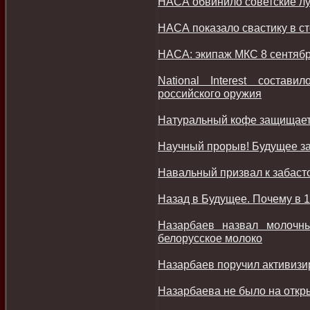
НАСА обвинило советские лу
НАСА показало свастику в ст
НАСА: экипаж МКС 8 сентябр
National Interest соста
российского оружия
Натуральный кофе защищает 
Научный прорыв! Будущее з
Навальный призвал к забаст
Назад в Будущее. Почему в 1
Назарбаев назвал молочн
белорусское молоко
Назарбаев поручил активизи
Назарбаева не было на откр