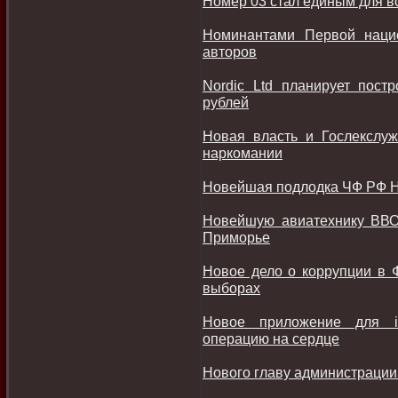
Номер 03 стал единым для в
Номинантами Первой наци
авторов
Nordic Ltd планирует пос
рублей
Новая власть и Гослекслу
наркомании
Новейшая подлодка ЧФ РФ Н
Новейшую авиатехнику ВВО
Приморье
Новое дело о коррупции в 
выборах
Новое приложение для i
операцию на сердце
Нового главу администрации