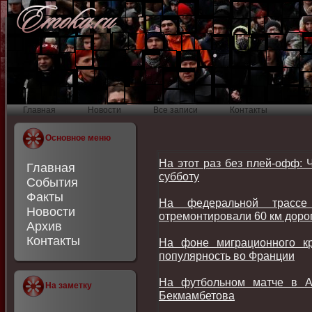
Главная
Новости
Все записи
Контакты
Основное меню
На этот раз без плей-офф: 
Главная
субботу
События
Факты
На федеральной трасс
Новости
отремонтировали 60 км доро
Архив
Контакты
На фоне миграционного к
популярность во Франции
На футбольном матче в А
На заметку
Бекмамбетова