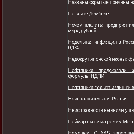
Названы скрытые причины н
Не злите Дембеле
Нечем платить: предприяти
млрд рублей
Недельная инфляция в Росси
0,1%
Недокрут японской иконы: ф
Нефтяники предсказали з
формулы НДПИ
Нефтяники сольют излишки 
Неисполнительная Россия
Неисправности выявили у п
Неймар включил режим Месси
Немецкая CLAAS завершил