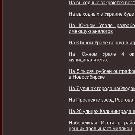
На выходные закроются вест
На выходных в Украине будет
На Южном Урале разработ
имеющую аналогов
На Южном Урале вернут выт
На Южном Урале 4 окт
муниципалитетах
На 5 тысяч рублей оштрафов
в Новосибирске
На 7 улицах города наблюда
На Проспекте звёзд Ростова
На 20 улицах Калининграда е
Набережная Исети в райо
ценник превышает миллион