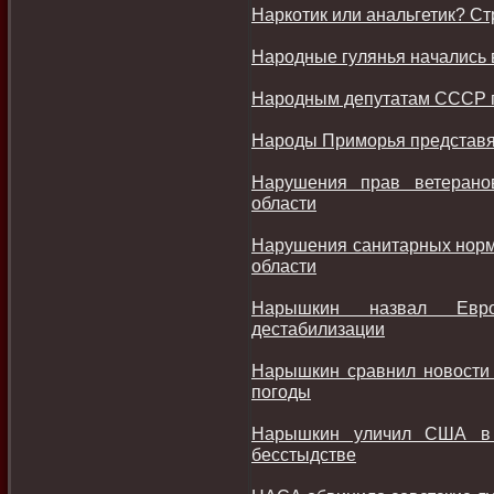
Наркотик или анальгетик? Ст
Народные гулянья начались 
Народным депутатам СССР п
Народы Приморья представят
Нарушения прав ветерано
области
Нарушения санитарных норм
области
Нарышкин назвал Евро
дестабилизации
Нарышкин сравнил новости 
погоды
Нарышкин уличил США в 
бесстыдстве