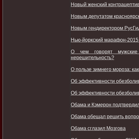
Новый женский контрацептив
Новым депутатом красноярск
Новым гендиректором РусГи
Нью-йоркский марафон-2015 
О чем говорят мужские
нерешительность?
О пользе зимнего мороза: ка
Об эффективности обезболи
Об эффективности обезболи
Обама и Кэмерон подтверди
Обама обещал решить вопрос
Обама сглазил Мозгова