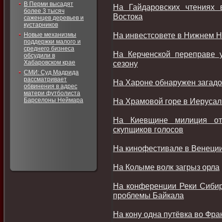
В Перми высадят
На Гайдаровских чтениях 
более 3 тысяч
Востока
саженцев деревьев и
кустарников
На инвестсовете в Нижнем Н
Новые механизмы
поддержки малого и
среднего бизнеса
На Керченской переправе 
обсудили в
Хабаровском крае
сезону
СМИ: Суд Мадрида
рассматривает
На Хароне обнаружен загад
обвинения в адрес
матери футболиста
Барселоны Неймара
На Храмовой горе в Иерусал
На Киевщине милиция от
скупщиков голосов
На кинофестивале в Венеци
На Колыме волк загрыз орла
На конференции Реки Сибири
проблемы Байкала
На кону одна путёвка во Фра