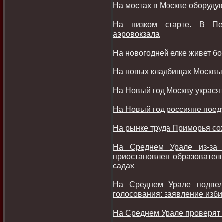
На мостах в Москве оборуду
На низком старте. В Пер
аэровокзала
На новогодней елке живет бо
На новых кладбищах Москвы 
На Новый год Москву украся
На Новый год россияне поеду
На рынке труда Приморья со
На Среднем Урале из-за 
приостановлен образователь
садах
На Среднем Урале подвел
голосования: заявление изб
На Среднем Урале проверят 