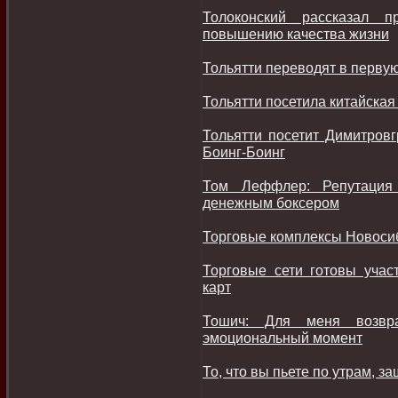
Толоконский рассказал 
повышению качества жизни
Тольятти переводят в перву
Тольятти посетила китайска
Тольятти посетит Димитровг
Боинг-Боинг
Том Леффлер: Репутация 
денежным боксером
Торговые комплексы Новосиб
Торговые сети готовы учас
карт
Тошич: Для меня возв
эмоциональный момент
То, что вы пьете по утрам, з