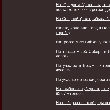
На Среднем Урале стартов
поставке техники в регион д
На Средний Урал прибыла б
На стадионе Авангард в Пер
коробку
На трассе М-55 Байкал улож
На трассе Р-255 Сибирь в И
дороги
На участие в Безумных гон
человек
На участке железной дороги 
На выборах губернатора К
83,67% голосов
На выборах новосибирцы исп