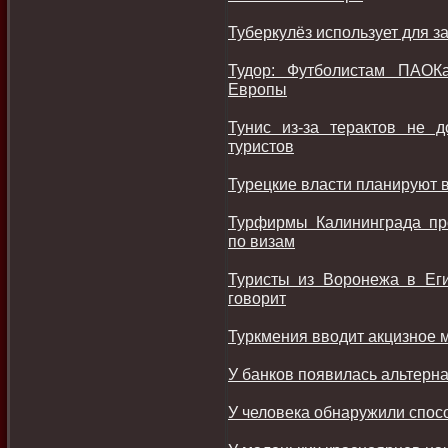
Туберкулёз использует для з
Тудор: Футболистам ПАОК
Европы
Тунис из-за терактов не 
туристов
Турецкие власти планируют 
Турфирмы Калининграда пр
по визам
Туристы из Воронежа в Еги
говорит
Туркмения вводит акцизное 
У банков появилась альтерн
У человека обнаружили спос