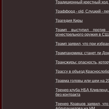
Традиционный крестный ход 
Траффорд - old, Слуцкий - n
Трагедия Киры
Трамп выступил против 
огнестрельного оружия в С
Трамп заявил, что при избра
Трампаномика: станет ли До
Трансжиры: опасность, кото
Трассу в объезд Краснослобо
Травма головы или шеи на 2
Тренер клуба НБА Кливленд 
без контракта
Тренер Кравцов заявил, что
Абдурашидова на ЧМ